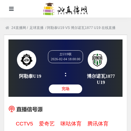
24直播网
/
足球直播
/
阿勒泰U19 VS 博尔诺瓦1877 U19 在线直播
土U19联
2026-02-04 18:00:00
:
阿勒泰U19
博尔诺瓦1
U19
完场
CCTV5
爱奇艺
咪咕体育
腾讯体育