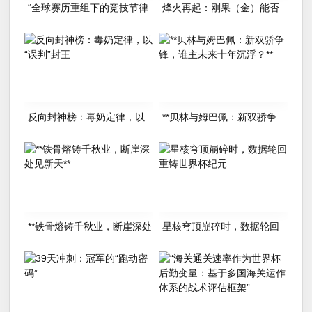
“全球赛历重组下的竞技节律
烽火再起：刚果（金）能否
调适：2026世界杯备战体系
唤醒沉睡的非洲足球雄狮？
的拓扑升级路径”
反向封神榜：毒奶定律，以
**贝林与姆巴佩：新双骄争
“误判”封王
锋，谁主未来十年沉浮？**
**铁骨熔铸千秋业，断崖深处
星核穹顶崩碎时，数据轮回
见新天**
重铸世界杯纪元