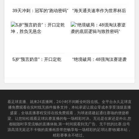
39天冲刺：冠军的“跑动密码”
“海关通关速率作为世界杯后
勤变量：基于多国海关运作体
系的战术评估框架”
5岁“预言奶音”：开口定乾
“绝境破局：48强淘汰赛逆袭
坤，胜负无悬念
的底层逻辑与致胜密码”
看足球直播、就来24直播网，24小时不间断全时段在线。全平台永久足球直
播免费观看在实时线无插件服务支持，本站承诺让观众零成本享受顶级直播
盛宴，全场直播赛程安排在线免费观看，为球迷搭建起通往赛场的便捷桥
梁。让您轻松观看足球比赛直播的每一场精彩对决。无论是在家还是外出,您
都能随时享受流畅的直播体验,第一时间观看到无广告、无干扰的比赛,信号
源高清无延迟不卡顿的直播画质带您畅享每一场精彩的足球比赛!收藏本站，
精彩赛事永不错过。