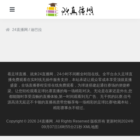
24直播网
/
迪巴拉
看足球直播、就来24直播网，24小时不间断全时段在线。全平台永久足球直
播免费观看在实时线无插件服务支持，本站承诺让观众零成本享受顶级直播
盛宴，全场直播赛程安排在线免费观看，为球迷搭建起通往赛场的便捷桥
梁。让您轻松观看足球比赛直播的每一场精彩对决。无论是在家还是外出,您
都能随时享受流畅的直播体验,第一时间观看到无广告、无干扰的比赛,信号
源高清无延迟不卡顿的直播画质带您畅享每一场精彩的足球比赛!收藏本站，
精彩赛事永不错过。
Copyright ©
2026 24直播网 . All Rights Reserved 版权所有 更新时间2024年
09月07日16时55分21秒
XML地图